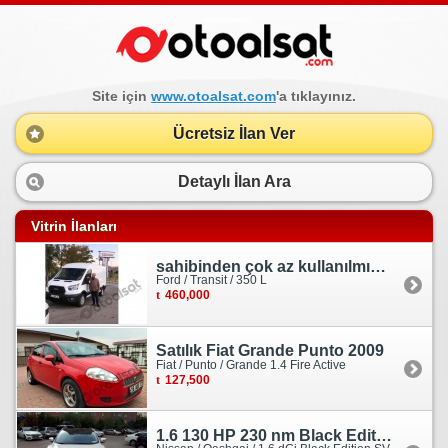
Site için
www.otoalsat.com
'a tıklayınız.
Ücretsiz İlan Ver
Detaylı İlan Ara
Vitrin İlanları
sahibinden çok az kullanılmış orjinal ford transit
Ford / Transit / 350 L
460,000
Satılık Fiat Grande Punto 2009
Fiat / Punto / Grande 1.4 Fire Active
127,500
1.6 130 HP 230 nm Black Edition servis bakımlı