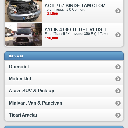
ACİL ! 67 BİNDE TAM OTOMATİK FORD FİESTA
Ford / Fiesta / 1.6 Comfort
31,500
AYLIK 4.000 TL GELİRLİ İŞİ İLE BİRLİKTE SATILIKTIR.
Ford / Transit / Kamyonet 350 E Çift Teker Kasasiz
90,000
İlan Ara
Otomobil
Motosiklet
Arazi, SUV & Pick-up
Minivan, Van & Panelvan
Ticari Araçlar