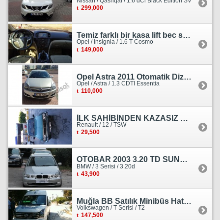
Nissan / Qashqai / 1.6 dCi Black Edition SV
299,000
Temiz farklı bir kasa lift bec sedan görünümlü heçbek
Opel / Insignia / 1.6 T Cosmo
149,000
Opel Astra 2011 Otomatik Dizel Tramersiz Essentia
Opel / Astra / 1.3 CDTI Essentia
110,000
İLK SAHİBİNDEN KAZASIZ HASARSIZ BOYASIZ DEĞİŞENSİZ TAM ORJİNAL RENO
Renault / 12 / TSW
29,500
OTOBAR 2003 3.20 TD SUNROOF DERİ OTOMATİK DİZEL EMSALSİZ
BMW / 3 Serisi / 3.20d
43,900
Muğla BB Satılık Minibüs Hatı Volkswagen Crafter
Volkswagen / T Serisi / T2
147,500