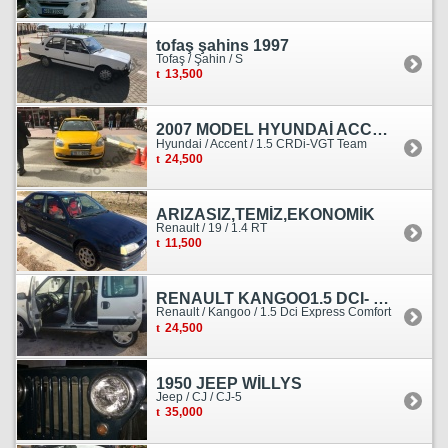
tofaş şahins 1997
Tofaş / Şahin / S
13,500
2007 MODEL HYUNDAİ ACCENT ERA MOTOR YENİ YAPILDI
Hyundai / Accent / 1.5 CRDi-VGT Team
24,500
ARIZASIZ,TEMİZ,EKONOMİK
Renault / 19 / 1.4 RT
11,500
RENAULT KANGOO1.5 DCI- 138 KM
Renault / Kangoo / 1.5 Dci Express Comfort
24,500
1950 JEEP WİLLYS
Jeep / CJ / CJ-5
35,000